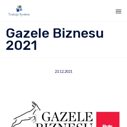
Sk
Gazele Biznesu
to
co
2021
23.12.2021