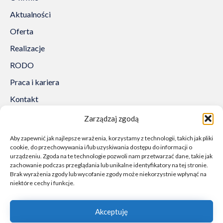
Aktualności
Oferta
Realizacje
RODO
Praca i kariera
Kontakt
Trakcja System Sp. z o.o.
Zarządzaj zgodą
al. Lipowa 3
Aby zapewnić jak najlepsze wrażenia, korzystamy z technologii, takich jak pliki
53-124 Wrocław
cookie, do przechowywania i/lub uzyskiwania dostępu do informacji o
urządzeniu. Zgoda na te technologie pozwoli nam przetwarzać dane, takie jak
Tel.:
+48 71 307 07 81
zachowanie podczas przeglądania lub unikalne identyfikatory na tej stronie.
Email:
biuro@trakcjasystem.pl
Brak wyrażenia zgody lub wycofanie zgody może niekorzystnie wpłynąć na
niektóre cechy i funkcje.
NIP 897-178-20-96
REGON 021857862
Akceptuję
KRS 0000416796