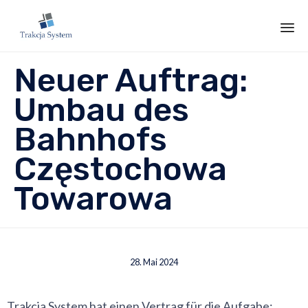
Sk
Neuer Auftrag:
to
co
Umbau des
Bahnhofs
Częstochowa
Towarowa
28. Mai 2024
Trakcja System hat einen Vertrag für die Aufgabe: