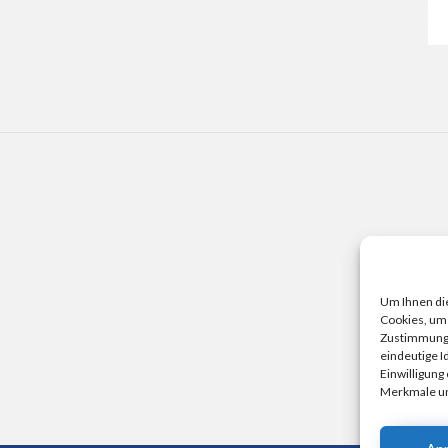
Um Ihnen die
Cookies, um 
Zustimmung z
eindeutige I
Einwilligung
Merkmale un