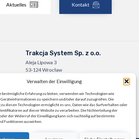
Aktuelles
Kontakt
Trakcja System Sp. z o.o.
Aleja Lipowa 3
53-124 Wrocław
Verwalten der Einwilligung
+48 71 307 07 81
biuro@trakcjasystem.pl
 bestmögliche Erfahrung zu bieten, verwenden wir Technologien wie
Geräteinformationen zu speichern und/oder darauf zuzugreifen. Die
NIP 897-178-20-96
u diesen Technologien ermöglicht es uns, Daten wie das Surfverhalten oder
REGON 021857862
dentifikatoren auf dieser Website zu verarbeiten. Die Nichterteilung der
 oder der Widerruf der Einwilligung kann sich nachteilig auf bestimmte
KRS 0000416796
d Funktionen auswirken.