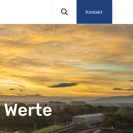
Skip
to

Kontakt
content
d Werte