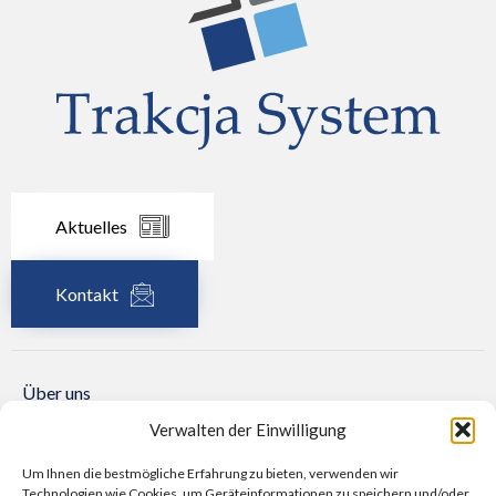
Aktuelles
Kontakt
Über uns
Aktuelles
Verwalten der Einwilligung
Angebot
Um Ihnen die bestmögliche Erfahrung zu bieten, verwenden wir
Technologien wie Cookies, um Geräteinformationen zu speichern und/oder