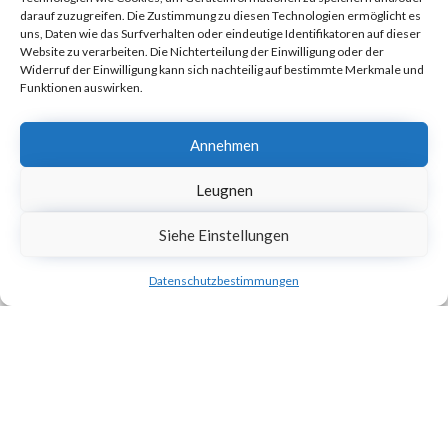
Projekte
darauf zuzugreifen. Die Zustimmung zu diesen Technologien ermöglicht es
uns, Daten wie das Surfverhalten oder eindeutige Identifikatoren auf dieser
DSGVO
Website zu verarbeiten. Die Nichterteilung der Einwilligung oder der
Widerruf der Einwilligung kann sich nachteilig auf bestimmte Merkmale und
Karriere
Funktionen auswirken.
Kontakt
Trakcja System Sp. z o.o.
Annehmen
Aleja Lipowa 3
Leugnen
53-124 Wrocław
Siehe Einstellungen
+48 71 307 07 81
biuro@trakcjasystem.pl
Datenschutzbestimmungen
NIP 897-178-20-96
REGON 021857862
KRS 0000416796
© 2021
nfinity.pl
∙
Datenschutz- und Cookie-Richtlinie
∙
Seitenverzeichnis